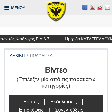
Παράκαμψη
ΜΕΝΟΥ
προς
το
κυρίως
περιεχόμενο
κός Κατάλογος Ε.Α.Α.Σ.
Ημερίδα ΚΑΤΑΓΓΕΛΛΟΥΜΕ ΤΗ Σ
ΑΡΧΙΚΗ
ΠΟΛΥΜΕΣΑ
Βίντεο
(Επιλέξτε μία από τις παρακάτω
κατηγορίες)
Εορτές
Εκδηλώσεις
Επισκέψεις
Συνεντεύξεις