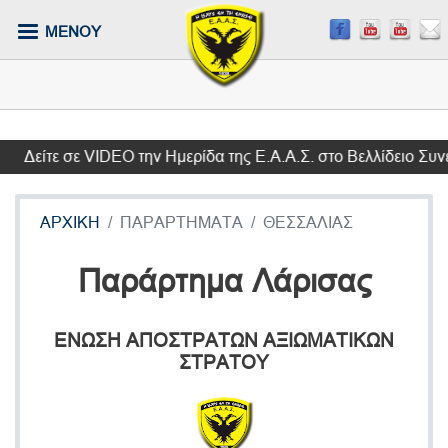
Παράκαμψη
ΜΕΝΟΥ
προς
το
κυρίως
περιεχόμενο
είτε σε VIDEO την Ημερίδα της Ε.Α.Α.Σ. στο Βελλίδειο Συνεδ
ΑΡΧΙΚΗ
ΠΑΡΑΡΤΗΜΑΤΑ
ΘΕΣΣΑΛΙΑΣ
Παράρτημα Λάρισας
ΕΝΩΣΗ ΑΠΟΣΤΡΑΤΩΝ ΑΞΙΩΜΑΤΙΚΩΝ
ΣΤΡΑΤΟΥ