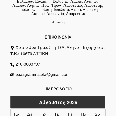
Ευλαμπία, Ευλαμπή, Ευλάμπω, Λαμπή, Λαμπίνα,
Λαμπία, Λάμπω, Ηρώ, Ήρων, Λαυρέντιος, Λαυρέντης,
Ιππόλυτος, Ιππολύτη, Ιππολύτα, Λώρα, Λωραίνη,
Λάουρα, Λαυρεντία, Λαυρεντίνα
mykosmos.gr
ΕΠΙΚΟΙΝΩΝΙΑ
Χαριλάου Τρικούπη 18Α, Αθήνα - Εξάρχεια,
Τ.Κ.:
10679 ΑΤΤΙΚΗ
210-3633797
eaasgrammateia@gmail.com
ΗΜΕΡΟΛΟΓΙΟ
Αύγουστος 2026
Κυ
Δε
Τρ
Τε
Πε
Πα
Σα