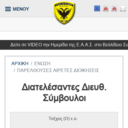
Παράκαμψη
ΜΕΝΟΥ
προς
το
κυρίως
περιεχόμενο
Δείτε σε VIDEO την Ημερίδα της Ε.Α.Α.Σ. στο Βελλίδειο Συν
ΑΡΧΙΚΗ
ΕΝΩΣΗ
ΠΑΡΕΛΘΟΥΣΕΣ ΑΙΡΕΤΕΣ ΔΙΟΙΚΗΣΕΙΣ
Διατελέσαντες Διευθ.
Σύμβουλοι
Ταξχος (Ο) ε.α.