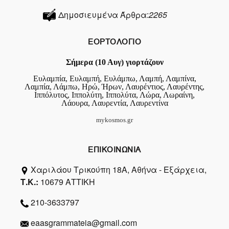
Δημοσιευμένα Άρθρα:
2265
ΕΟΡΤΟΛΟΓΙΟ
Σήμερα (10 Αυγ) γιορτάζουν
Ευλαμπία, Ευλαμπή, Ευλάμπω, Λαμπή, Λαμπίνα,
Λαμπία, Λάμπω, Ηρώ, Ήρων, Λαυρέντιος, Λαυρέντης,
Ιππόλυτος, Ιππολύτη, Ιππολύτα, Λώρα, Λωραίνη,
Λάουρα, Λαυρεντία, Λαυρεντίνα
mykosmos.gr
ΕΠΙΚΟΙΝΩΝΙΑ
Χαριλάου Τρικούπη 18Α, Αθήνα - Εξάρχεια,
Τ.Κ.:
10679 ΑΤΤΙΚΗ
210-3633797
eaasgrammateia@gmail.com