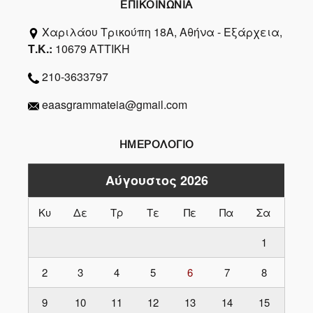
ΕΠΙΚΟΙΝΩΝΙΑ
Χαριλάου Τρικούπη 18Α, Αθήνα - Εξάρχεια,
Τ.Κ.:
10679 ΑΤΤΙΚΗ
210-3633797
eaasgrammateia@gmail.com
ΗΜΕΡΟΛΟΓΙΟ
Αύγουστος 2026
Κυ
Δε
Τρ
Τε
Πε
Πα
Σα
1
2
3
4
5
6
7
8
9
10
11
12
13
14
15