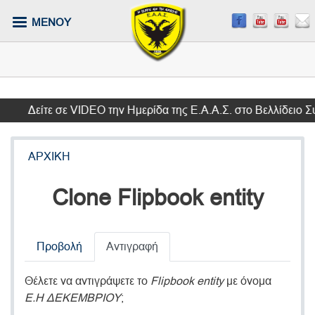
Παράκαμψη
ΜΕΝΟΥ
προς
το
κυρίως
περιεχόμενο
Δείτε σε VIDEO την Ημερίδα της Ε.Α.Α.Σ. στο Βελλίδειο Συν
ΑΡΧΙΚΗ
Clone Flipbook entity
Primary
Προβολή
Αντιγραφή
tabs
Θέλετε να αντιγράψετε το
Flipbook entity
με όνομα
Ε.Η ΔΕΚΕΜΒΡΙΟΥ
;