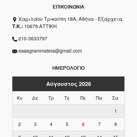
ΕΠΙΚΟΙΝΩΝΙΑ
Χαριλάου Τρικούπη 18Α, Αθήνα - Εξάρχεια,
Τ.Κ.:
10679 ΑΤΤΙΚΗ
210-3633797
eaasgrammateia@gmail.com
ΗΜΕΡΟΛΟΓΙΟ
Αύγουστος 2026
Κυ
Δε
Τρ
Τε
Πε
Πα
Σα
1
2
3
4
5
6
7
8