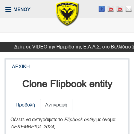
Παράκαμψη
ΜΕΝΟΥ
προς
το
κυρίως
περιεχόμενο
Δείτε σε VIDEO την Ημερίδα της Ε.Α.Α.Σ. στο Βελλίδειο Σ
ΑΡΧΙΚΗ
Clone Flipbook entity
Primary
Προβολή
Αντιγραφή
tabs
Θέλετε να αντιγράψετε το
Flipbook entity
με όνομα
ΔΕΚΕΜΒΡΙΟΣ 2024
;