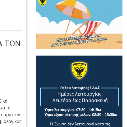
Α ΤΩΝ
θική
ιχα τα
υ πράττειν.
βιολογικός