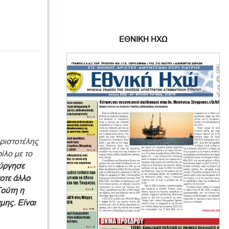
ΕΘΝΙΚΗ ΗΧΩ
Αριστοτέλης
ίλο με το
ύργησε
οτε άλλο
ούτη η
μης. Είναι