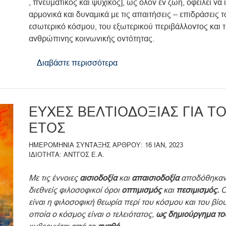
, πνευματικός και ψυχικός], ως όλον εν ζωή, οφείλει να
αρμονικά και δυναμικά με τις απαιτήσεις – επιδράσεις τ
εσωτερικό κόσμου, του εξωτερικού περιβάλλοντος και 
ανθρώπινης κοινωνικής οντότητας.
Διαβάστε περισσότερα
για
το
ΘΕΜΕΛΙΑ
ΚΑΙ
ΕΥΧΕΣ ΒΕΛΤΙΟΔΟΞΙΑΣ ΓΙΑ Τ
ΧΩΡΟΔΙΚΤΥΩΜΑ
ΤΩΝ
ΕΤΟΣ
ΑΞΙΩΝ
ΗΜΕΡΟΜΗΝΙΑ ΣΥΝΤΑΞΗΣ ΑΡΘΡΟΥ
16 ΙΑΝ, 2023
ΜΑΣ
ΙΔΙΟΤΗΤΑ
ΑΝΤΓΟΣ Ε.Α.
Με τις έννοιες
αισιοδοξία
και
απαισιοδοξία
αποδόθηκαν
διεθνείς φιλοσοφικοί όροι
οπτιμισμός
και
πεσιμισμός.
Ο
είναι η φιλοσοφική θεωρία περί του κόσμου και του βίου
οποία ο κόσμος είναι ο τελειότατος,
ως δημιούργημα το