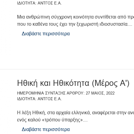
ΙΔΙΟΤΗΤΑ
ΑΝΤΓΟΣ Ε.Α.
Μια ανθρώπινη σύγχρονη κοινότητα συντίθεται από 
που το καθένα τους έχει την ξεχωριστή ιδιοσυστασία....
Διαβάστε περισσότερα
για
το
ΔΗΜΙΟΥΡΓΙΚΟΤΗΤΑ,
ΩΣ
ΑΝΤΙΔΟΤΟ
ΤΗΣ
ΑΚΗΔΙΑΣ
Ηθική και Ηθικότητα (Μέρος Α')
(Μέρος
Α΄)
ΗΜΕΡΟΜΗΝΙΑ ΣΥΝΤΑΞΗΣ ΑΡΘΡΟΥ
27 ΜΑΙΟΣ, 2022
ΙΔΙΟΤΗΤΑ
ΑΝΤΓΟΣ Ε.Α.
Η λέξη Ηθική, στα αρχαία ελληνικά, αναφέρεται στην α
ενός καλού «τρόπου ύπαρξης»....
Διαβάστε περισσότερα
για