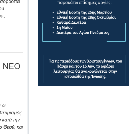
 ισορροπεί
ου
της
Ο ΝΕΟ
 οι
πτιμισμός
 κατά την
υ Θεού
, και