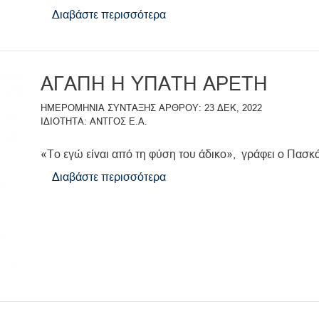
Διαβάστε περισσότερα
για
το
Η
ΑΓΑΠΗ
ΑΓΑΠΗ Η ΥΠΑΤΗ ΑΡΕΤΗ
,
ΩΣ
ΗΜΕΡΟΜΗΝΙΑ ΣΥΝΤΑΞΗΣ ΑΡΘΡΟΥ
23 ΔΕΚ, 2022
ΥΠΑΤΗ
ΙΔΙΟΤΗΤΑ
ΑΝΤΓΟΣ Ε.Α.
ΑΡΕΤΗ
(Μέρος
«Το εγώ είναι από τη φύση του άδικο», γράφει ο Πασκάλ
Δ΄)
Διαβάστε περισσότερα
για
το
ΑΓΑΠΗ
Η
ΥΠΑΤΗ
ΑΡΕΤΗ