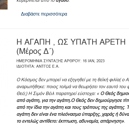
κυβερνιέται από το
αγαθό
.
Διαβάστε περισσότερα
για
το
ΕΥΧΕΣ
ΒΕΛΤΙΟΔΟΞΙΑΣ
Η ΑΓΑΠΗ , ΩΣ ΥΠΑΤΗ ΑΡΕΤΗ
ΓΙΑ
ΤΟ
(Μέρος Δ΄)
ΝΕΟ
ΗΜΕΡΟΜΗΝΙΑ ΣΥΝΤΑΞΗΣ ΑΡΘΡΟΥ
16 ΙΑΝ, 2023
ΕΤΟΣ
ΙΔΙΟΤΗΤΑ
ΑΝΤΓΟΣ Ε.Α.
Ο Κόσμος δεν μπορεί να εξηγηθεί με τη θεϊκή φιλία( ο 
αναρωτήθηκε: ποιος τολμά να θεωρήσει τον εαυτό του φ
Θεό;) Η Σιμόν Βέιλ παρατηρεί εύστοχα: «
Ο Θεός δημιο
από αγάπη, για την αγάπη.
Ο Θεός δεν δημιούργησε τίπ
από την ίδια την αγάπη και τους τρόπους της αγάπης
.
Τ
αγάπη δεν είναι ένα πλεόνασμα ύπαρξης, χαράς ή δύνα
το εντελώς αντίθετο: έκπτωση, αδυναμία, απάρνηση»
.