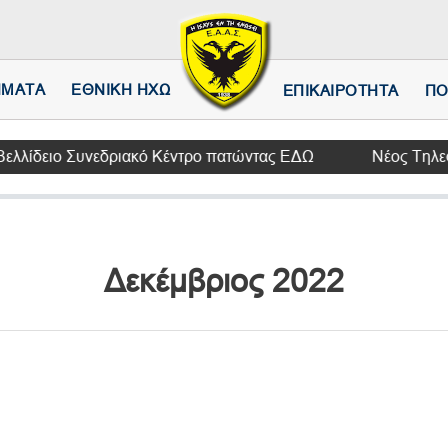
Παράκαμψη
προς
το
κυρίως
ΗΜΑΤΑ
ΕΘΝΙΚΗ ΗΧΩ
ΕΠΙΚΑΙΡΟΤΗΤΑ
ΠΟ
περιεχόμενο
ο Συνεδριακό Κέντρο πατώντας ΕΔΩ
Νέος Τηλεφωνικός Κα
Δεκέμβριος 2022