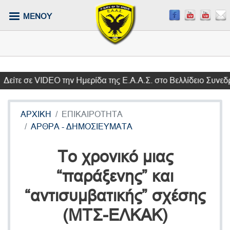
Παράκαμψη
ΜΕΝΟΥ
προς
το
κυρίως
περιεχόμενο
ε σε VIDEO την Ημερίδα της Ε.Α.Α.Σ. στο Βελλίδειο Συνεδρια
ΑΡΧΙΚΗ
ΕΠΙΚΑΙΡΟΤΗΤΑ
ΑΡΘΡΑ - ΔΗΜΟΣΙΕΥΜΑΤΑ
Το χρονικό μιας
“παράξενης” και
“αντισυμβατικής” σχέσης
(ΜΤΣ-ΕΛΚΑΚ)