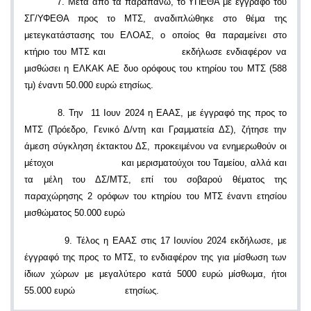
7. Μετά από τα παραπάνω, το ΥΠΕΘΑ με έγγραφο του
ΣΓ/ΥΦΕΘΑ προς το ΜΤΣ, αναδιπλώθηκε στο θέμα της
μετεγκατάστασης του ΕΛΟΑΣ, ο οποίος θα παραμείνει στο
κτήριο του ΜΤΣ και εκδήλωσε ενδιαφέρον να
μισθώσει η ΕΛΚΑΚ ΑΕ δυο ορόφους του κτηρίου του ΜΤΣ (588
τμ) έναντι 50.000 ευρώ ετησίως.
8. Την 11 Ιουν 2024 η ΕΑΑΣ, με έγγραφό της προς το
ΜΤΣ (Πρόεδρο, Γενικό Δ/ντη και Γραμματεία ΔΣ), ζήτησε την
άμεση σύγκληση έκτακτου ΔΣ, προκειμένου να ενημερωθούν οι
μέτοχοι και μερισματούχοι του Ταμείου, αλλά και
τα μέλη του ΔΣ/ΜΤΣ, επί του σοβαρού θέματος της
παραχώρησης 2 ορόφων του κτηρίου του ΜΤΣ έναντι ετησίου
μισθώματος 50.000 ευρώ
9. Τέλος η ΕΑΑΣ στις 17 Ιουνίου 2024 εκδήλωσε, με
έγγραφό της προς το ΜΤΣ, το ενδιαφέρον της για μίσθωση των
ίδιων χώρων με μεγαλύτερο κατά 5000 ευρώ μίσθωμα, ήτοι
55.000 ευρώ ετησίως.