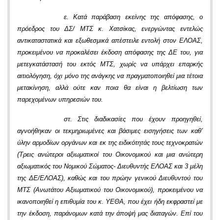
ε. Κατά παράβαση εκείνης της απόφασης, ο
πρόεδρος του ΔΣ/ ΜΤΣ κ. Χατσίκας, ενεργώντας εντελώς
αντικαταστατικά και εξωθεσμικά απέστειλε εντολή στον ΕΛΟΑΣ,
προκειμένου να προκαλέσει έκδοση απόφασης της ΔΕ του, για
μετεγκατάστασή του εκτός ΜΤΣ, χωρίς να υπάρχει επαρκής
αιτιολόγηση, όχι μόνο της ανάγκης να πραγματοποιηθεί μια τέτοια
μετακίνηση, αλλά ούτε καν ποια θα είναι η βελτίωση των
παρεχομένων υπηρεσιών του.
στ. Στις διαδικασίες που έχουν προηγηθεί,
αγνοήθηκαν οι τεκμηριωμένες και βάσιμες εισηγήσεις των καθ’
ύλην αρμοδίων οργάνων και εκ της ειδικότητάς τους τεχνοκρατών
(Τρεις ανώτεροι αξιωματικοί του Οικονομικού και μια ανώτερη
αξιωματικός του Νομικού Σώματος- Διευθυντής ΕΛΟΑΣ και 3 μέλη
της ΔΕ/ΕΛΟΑΣ), καθώς και του πρώην γενικού Διευθυντού του
ΜΤΣ (Ανωτάτου Αξιωματικού του Οικονομικού), προκειμένου να
ικανοποιηθεί η επιθυμία του κ. ΥΕΘΑ, που έχει ήδη εκφραστεί με
την έκδοση, παράνομων κατά την άποψή μας διαταγών. Επί του