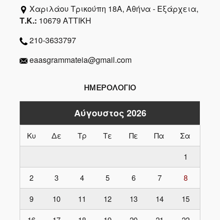
Χαριλάου Τρικούπη 18Α, Αθήνα - Εξάρχεια,
Τ.Κ.:
10679 ΑΤΤΙΚΗ
210-3633797
eaasgrammateia@gmail.com
ΗΜΕΡΟΛΟΓΙΟ
Αύγουστος 2026
Κυ
Δε
Τρ
Τε
Πε
Πα
Σα
1
2
3
4
5
6
7
8
9
10
11
12
13
14
15
16
17
18
19
20
21
22