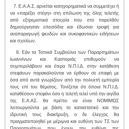
7. Ε.Α.Α.Σ. αρνείται κατηγορηματικά να συμμετέχει ή
να «παρέξει στέγη» στη σπίλωση της όλης τελετής
από εξτρεμιστικά στοιχεία που στο παρελθόν
δημιούργησαν επεισόδια και έδωσαν τροφή για
αναπαραγωγή ψευδών και συκοφαντικών ειδήσεων
και σχολίων.
8. Εάν τα Τοπικά Συμβούλια των Παραρτημάτων
Ιωαννίνων και Καστοριάς επιθυμούν να
συμπεριλάβουν και έτερα Ν.Π.Ι.Δ. στην κατάθεση
στεφάνων παρακαλούνται να έρθουν σε επαφή με
όσα από αυτά γνωρίζουν από την πολυετή εμπειρία
τους επί του θέματος. Τονίζεται ότι όποια Ν.Π.Ι.Δ.
καταθέσουν στεφάνι όσο η τελετή τελεί υπό την αιγίδα
της Ε.Α.ΑΣ. θα πρέπει να είναι ΝΟΜΙΜΩΣ
λειτουργούντα με βάση το καταστατικό και την
ιδρυτική τους διακήρυξη, ο δε έλεγχος θα
πραγματοποιηθεί με μέριμνα και ευθύνη των ΤΣ των
Παραρτημάτων που έχουν την ευθύνη της