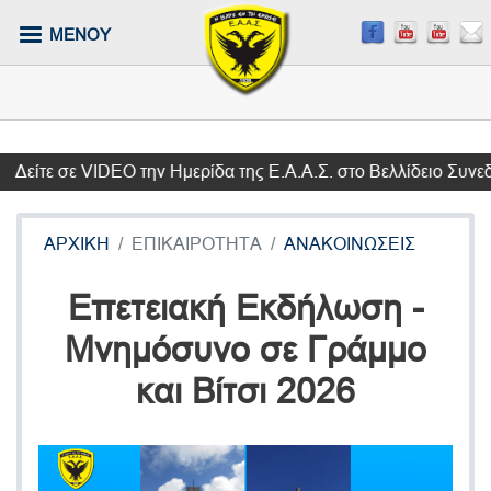
Παράκαμψη
ΜΕΝΟΥ
προς
το
κυρίως
περιεχόμενο
τε σε VIDEO την Ημερίδα της Ε.Α.Α.Σ. στο Βελλίδειο Συνεδρια
ΑΡΧΙΚΗ
ΕΠΙΚΑΙΡΟΤΗΤΑ
ΑΝΑΚΟΙΝΩΣΕΙΣ
Επετειακή Εκδήλωση -
Μνημόσυνο σε Γράμμο
και Βίτσι 2026