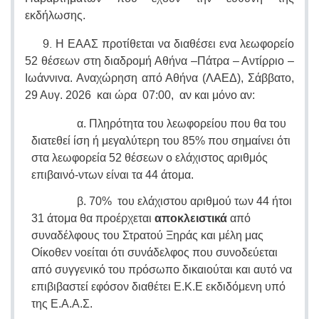
εκδήλωσης.
9.
Η ΕΑΑΣ προτίθεται να διαθέσει ε
να λεωφορείο
52 θέσεων στη διαδρομή Αθήνα –Πάτρα – Αντίρριο –
Ιωάννινα. Αναχώρηση από Αθήνα (ΛΑΕΔ), Σάββατο,
29 Αυγ. 2026 και ώρα 07:00, αν και μόνο αν:
α. Πληρότητα του λεωφορείου που θα του
διατεθεί ίση ή μεγαλύτερη του 85% που σημαίνει ότι
στα λεωφορεία 52 θέσεων ο ελάχιστος αριθμός
επιβαινό-ντων είναι τα 44 άτομα.
β. 70% του ελάχιστου αριθμού των 44 ήτοι
31 άτομα θα προέρχεται
αποκλειστικά
από
συναδέλφους του Στρατού Ξηράς και μέλη μας
Οίκοθεν νοείται ότι συνάδελφος που συνοδεύεται
από συγγενικό του πρόσωπο δικαιούται και αυτό να
επιβιβαστεί εφόσον διαθέτει Ε.Κ.Ε εκδιδόμενη υπό
της Ε.Α.Α.Σ.