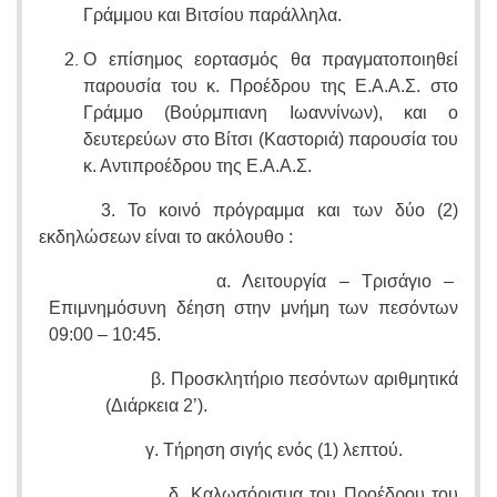
Γράμμου και Βιτσίου παράλληλα.
Ο επίσημος εορτασμός θα πραγματοποιηθεί
παρουσία του κ. Προέδρου της Ε.Α.Α.Σ. στο
Γράμμο (Βούρμπιανη Ιωαννίνων), και ο
δευτερεύων στο Βίτσι (Καστοριά) παρουσία του
κ. Αντιπροέδρου της Ε.Α.Α.Σ.
3. Το κοινό πρόγραμμα και των δύο (2)
εκδηλώσεων είναι το ακόλουθο :
α. Λειτουργία – Τρισάγιο –
Επιμνημόσυνη δέηση στην μνήμη των πεσόντων
09:00 – 10:45.
β. Προσκλητήριο πεσόντων αριθμητικά
(Διάρκεια 2’).
γ. Τήρηση σιγής ενός (1) λεπτού.
δ. Καλωσόρισμα του Προέδρου του