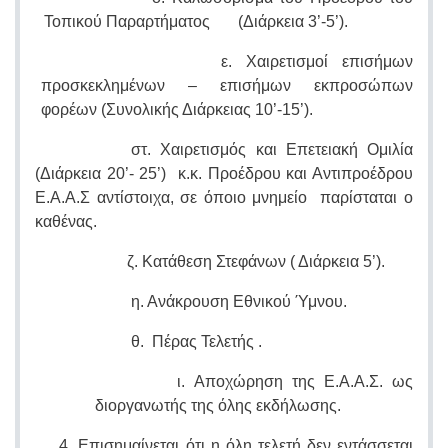
Τοπικού Παραρτήματος (Διάρκεια 3’-5’).
ε. Χαιρετισμοί επισήμων
προσκεκλημένων – επισήμων εκπροσώπων
φορέων (Συνολικής Διάρκειας 10’-15’).
στ. Χαιρετισμός και Επετειακή Ομιλία
(Διάρκεια 20’- 25’) κ.κ. Προέδρου και Αντιπροέδρου
Ε.Α.Α.Σ αντίστοιχα, σε όποιο μνημείο παρίσταται ο
καθένας.
ζ. Κατάθεση Στεφάνων ( Διάρκεια 5’).
η. Ανάκρουση Εθνικού Ύμνου.
θ. Πέρας Τελετής .
ι. Αποχώρηση της Ε.Α.Α.Σ. ως
διοργανωτής της όλης εκδήλωσης.
4. Επισημαίνεται ότι η όλη τελετή δεν εντάσσεται