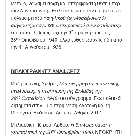
Μεταξά, να λάβει σαφή και απερίφραστη θέση υπέρ
των Δυνάμεων της Θάλασσας κατά τον επερχόμενο
πόλεμο μεταξύ «
αγγλικού (αγγλοσαξωνικού)
συγκροτήματος
» και «
ηπειρωτικού συγκροτήματος
» -
η
και τούτο, βεβαίως, όχι την 3
πρωϊνή ώρα της
ης
28
Οκτωβρίου 1940, αλλά ευθύς εξαρχής ήδη από
η
την 4
Αυγούστου 1936.
ΒΙΒΛΙΟΓΡΑΦΙΚΕΣ ΑΝΑΦΟΡΕΣ
Μάζη Ιωάννη, Άρθρο ,
Μια εφαρμογή γεωπολιτικής
αναλύσεως: η περίπτωση της Ελλάδας την
ης
28
Οκτωβρίου 1940
στο σύγγραμμα: Γεωπολιτικά
Ζητήματα στην Ευρύτερη Μέση Ανατολή και τη
Μεσόγειο. Εκδόσεις, Λειμών. Αθήνα, 2017.
Μηλιαράκη Πέτρου, Άρθρο:
Η διπλωματία και η
ης
γεωπολιτική της 28
Οκτωβρίου 1940.
ΝΕΟΚΡΗΤΗ,