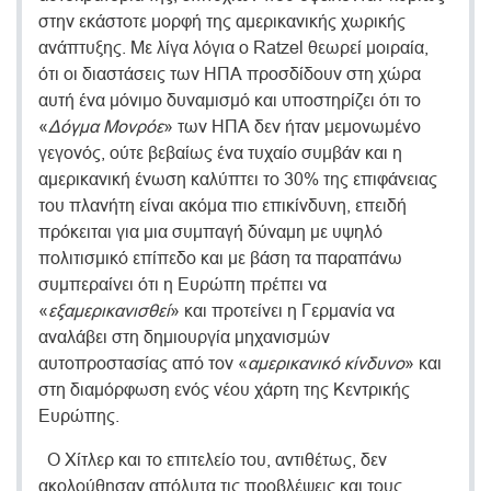
στην εκάστοτε μορφή της αμερικανικής χωρικής
ανάπτυξης. Με λίγα λόγια ο Ratzel θεωρεί μοιραία,
ότι οι διαστάσεις των ΗΠΑ προσδίδουν στη χώρα
αυτή ένα μόνιμο δυναμισμό και υποστηρίζει ότι το
«
Δόγμα Μονρόε
» των ΗΠΑ δεν ήταν μεμονωμένο
γεγονός, ούτε βεβαίως ένα τυχαίο συμβάν και η
αμερικανική ένωση καλύπτει το 30% της επιφάνειας
του πλανήτη είναι ακόμα πιο επικίνδυνη, επειδή
πρόκειται για μια συμπαγή δύναμη με υψηλό
πολιτισμικό επίπεδο και με βάση τα παραπάνω
συμπεραίνει ότι η Ευρώπη πρέπει να
«
εξαμερικανισθεί
» και προτείνει η Γερμανία να
αναλάβει στη δημιουργία μηχανισμών
αυτοπροστασίας από τον «
αμερικανικό κίνδυνο
» και
στη διαμόρφωση ενός νέου χάρτη της Κεντρικής
Ευρώπης.
Ο Χίτλερ και το επιτελείο του, αντιθέτως, δεν
ακολούθησαν απόλυτα τις προβλέψεις και τους