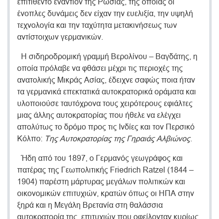
επιτίθεντο εναντίον της Ρωσίας, της οποίας οι
ένοπλες δυνάμεις δεν είχαν την ευελιξία, την υψηλή
τεχνολογία και την ταχύτητα μετακινήσεως των
αντίστοιχων γερμανικών.
Η σιδηροδρομική γραμμή Βερολίνου – Βαγδάτης, η
οποία πρόλαβε να φθάσει μέχρι τις περιοχές της
ανατολικής Μικράς Ασίας, έδειχνε σαφώς ποια ήταν
τα γερμανικά επεκτατικά αυτοκρατορικά οράματα και
υλοποιούσε ταυτόχρονα τους χειρότερους εφιάλτες
μιας άλλης αυτοκρατορίας που ήθελε να ελέγχει
απολύτως το δρόμο προς τις Ινδίες και τον Περσικό
Κόλπο:
Της Αυτοκρατορίας της Γηραιάς Αλβιώνος
.
Ήδη από του 1897, ο Γερμανός γεωγράφος και
πατέρας της Γεωπολιτικής Friedrich Ratzel (1844 –
1904) παρέστη μάρτυρας μεγάλων πολιτικών και
οικονομικών επιτυχιών, κρατών όπως οι ΗΠΑ στην
ξηρά και η Μεγάλη Βρετανία στη θαλάσσια
αυτοκρατορία της, επιτυχιών που οφείλονταν κυρίως