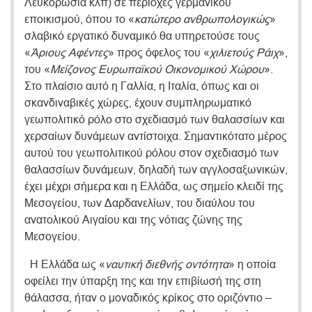
Λευκορωσία κλπ) σε περιοχές γερμανικού
εποικισμού, όπου το «
κατώτερο ανθρωπολογικώς
»
σλαβικό εργατικό δυναμικό θα υπηρετούσε τους
«
Άριους Αφέντες
» προς όφελος του «
χιλιετούς Ράιχ
»,
του «
Μείζονος Ευρωπαϊκού Οικονομικού Χώρου
».
Στο πλαίσιο αυτό η Γαλλία, η Ιταλία, όπως και οι
σκανδιναβικές χώρες, έχουν συμπληρωματικό
γεωπολιτικό ρόλο στο σχεδιασμό των θαλασσίων και
χερσαίων δυνάμεων αντίστοιχα. Σημαντικότατο μέρος
αυτού του γεωπολιτικού ρόλου στον σχεδιασμό των
θαλασσίων δυνάμεων, δηλαδή των αγγλοσαξωνικών,
έχει μέχρι σήμερα και η Ελλάδα, ως σημείο κλειδί της
Μεσογείου, των Δαρδανελίων, του διαύλου του
ανατολικού Αιγαίου και της νότιας ζώνης της
Μεσογείου.
Η Ελλάδα ως «
ναυτική διεθνής οντότητα
» η οποία
οφείλει την ύπαρξη της και την επιβίωσή της στη
θάλασσα, ήταν ο μοναδικός κρίκος στο οριζόντιο –