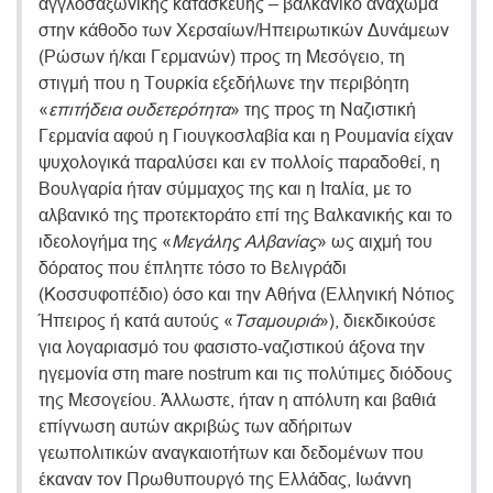
αγγλοσαξωνικής κατασκευής – βαλκανικό ανάχωμα
στην κάθοδο των Χερσαίων/Ηπειρωτικών Δυνάμεων
(Ρώσων ή/και Γερμανών) προς τη Μεσόγειο, τη
στιγμή που η Τουρκία εξεδήλωνε την περιβόητη
«
επιτήδεια ουδετερότητα
» της προς τη Ναζιστική
Γερμανία αφού η Γιουγκοσλαβία και η Ρουμανία είχαν
ψυχολογικά παραλύσει και εν πολλοίς παραδοθεί, η
Βουλγαρία ήταν σύμμαχος της και η Ιταλία, με το
αλβανικό της προτεκτοράτο επί της Βαλκανικής και το
ιδεολογήμα της «
Μεγάλης Αλβανίας
» ως αιχμή του
δόρατος που έπληττε τόσο το Βελιγράδι
(Κοσσυφοπέδιο) όσο και την Αθήνα (Ελληνική Νότιος
Ήπειρος ή κατά αυτούς «
Τσαμουριά
»), διεκδικούσε
για λογαριασμό του φασιστο-ναζιστικού άξονα την
ηγεμονία στη mare nostrum και τις πολύτιμες διόδους
της Μεσογείου. Άλλωστε, ήταν η απόλυτη και βαθιά
επίγνωση αυτών ακριβώς των αδήριτων
γεωπολιτικών αναγκαιοτήτων και δεδομένων που
έκαναν τον Πρωθυπουργό της Ελλάδας, Ιωάννη