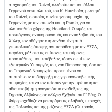
στοχασμούς του Ratzel, αλλά ούτε και του άλλου
Γερμανού γεωπολιτικού, του Κ. Haushofer, μελετητή
του Ratzel, ο οποίος συνέστηνε συμμαχία της
Γερμανίας με την Ιαπωνία και τη Ρωσία, για να
υλοποιηθεί ο χώρος της Heartland. Ο ωμός και
πρωτόγονος αντικομουνισμός και αντισλαβισμός του
Χίτλερ, τον οδήγησε στη λανθασμένη από
γεωπολιτικής άποψης αντιπαράθεση με την ΕΣΣΔ,
παρόλες μάλιστα τις επίπονες και επίμονες
προσπάθειες που κατέβαλαν, τόσον ο επί των
εξωτερικών Υπουργός του, von Rimbendrop, όσο και
το Γερμανικό Ναυαρχείο, προκειμένου να
αποτρέψουν τη διάρρηξη της γερμανο-σοβιετικής
συμμαχίας και να τον πείσουν για την πρώτιστη και
αδιαμφισβήτητη αναγκαιότητα αναδείξεως της
Γηραιάς Αλβιώνος σε «
Κύριο Εχθρό
» του Γ΄ Ράιχ. Ο
Φύρερ σχεδίαζε να μετατρέψει τις σλαβικές περιοχές
της Πολωνίας και της μείζονος ΕΣΣΔ (Ουκρανία,