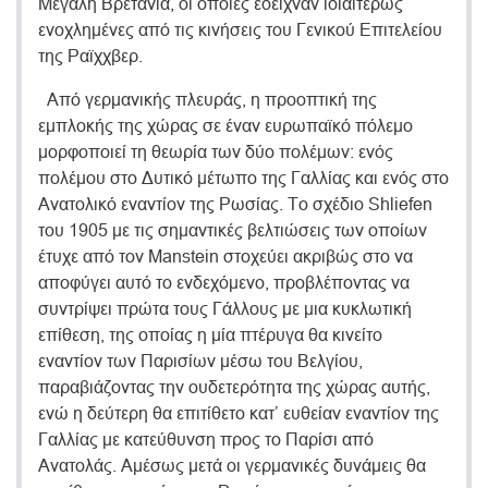
Μεγάλη Βρετανία, οι οποίες έδειχναν ιδιαιτέρως
ενοχλημένες από τις κινήσεις του Γενικού Επιτελείου
της Ραϊχχβερ.
Από γερμανικής πλευράς, η προοπτική της
εμπλοκής της χώρας σε έναν ευρωπαϊκό πόλεμο
μορφοποιεί τη θεωρία των δύο πολέμων: ενός
πολέμου στο Δυτικό μέτωπο της Γαλλίας και ενός στο
Ανατολικό εναντίον της Ρωσίας. Το σχέδιο Shliefen
του 1905 με τις σημαντικές βελτιώσεις των οποίων
έτυχε από τον Manstein στοχεύει ακριβώς στο να
αποφύγει αυτό το ενδεχόμενο, προβλέποντας να
συντρίψει πρώτα τους Γάλλους με μια κυκλωτική
επίθεση, της οποίας η μία πτέρυγα θα κινείτο
εναντίον των Παρισίων μέσω του Βελγίου,
παραβιάζοντας την ουδετερότητα της χώρας αυτής,
ενώ η δεύτερη θα επιτίθετο κατ’ ευθείαν εναντίον της
Γαλλίας με κατεύθυνση προς το Παρίσι από
Ανατολάς. Αμέσως μετά οι γερμανικές δυνάμεις θα