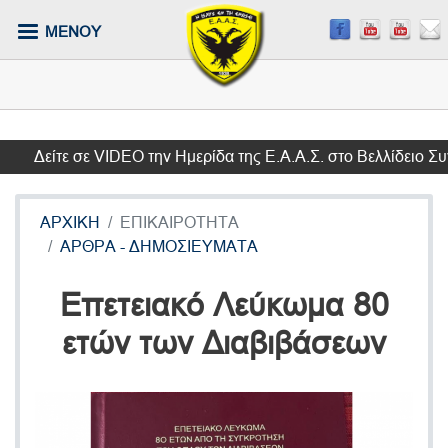
Παράκαμψη
ΜΕΝΟΥ
προς
το
κυρίως
περιεχόμενο
Δείτε σε VIDEO την Ημερίδα της Ε.Α.Α.Σ. στο Βελλίδειο Συν
ΑΡΧΙΚΗ
ΕΠΙΚΑΙΡΟΤΗΤΑ
ΑΡΘΡΑ - ΔΗΜΟΣΙΕΥΜΑΤΑ
Επετειακό Λεύκωμα 80
ετών των Διαβιβάσεων