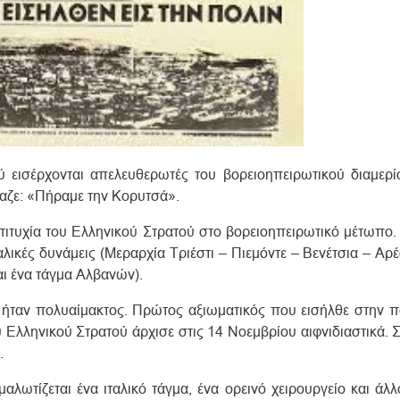
ύ εισέρχονται απελευθερωτές του βορειοηπειρωτικού διαμερί
αζε: «Πήραμε την Κορυτσά».
τυχία του Ελληνικού Στρατού στο βορειοηπειρωτικό μέτωπο.
λικές δυνάμεις (Mεραρχία Tριέστι – Πιεμόντε – Bενέτσια – Aρ
ι ένα τάγμα Αλβανών).
 ήταν πολυαίμακτος. Πρώτος αξιωματικός που εισήλθε στην π
 Ελληνικού Στρατού άρχισε στις 14 Νοεμβρίου αιφνιδιαστικά.
.
λωτίζεται ένα ιταλικό τάγμα, ένα ορεινό χειρουργείο και άλ