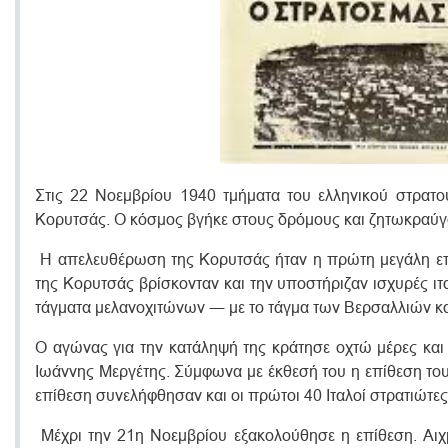
Στις 22 Νοεμβρίου 1940 τμήματα του ελληνικού στρατο
Κορυτσάς. O κόσμος βγήκε στους δρόμους και ζητωκραύγ
H απελευθέρωση της Κορυτσάς ήταν η πρώτη μεγάλη επι
της Κορυτσάς βρίσκονταν και την υποστήριζαν ισχυρές ιτα
τάγματα μελανοχιτώνων ― με το τάγμα των Βερσαλλιών κα
O αγώνας για την κατάληψή της κράτησε οχτώ μέρες και
Ιωάννης Mεργέτης. Σύμφωνα με έκθεσή του η επίθεση του
επίθεση συνελήφθησαν και οι πρώτοι 40 Ιταλοί στρατιώτες
Μέχρι την 21η Νοεμβρίου εξακολούθησε η επίθεση. Αιχμα