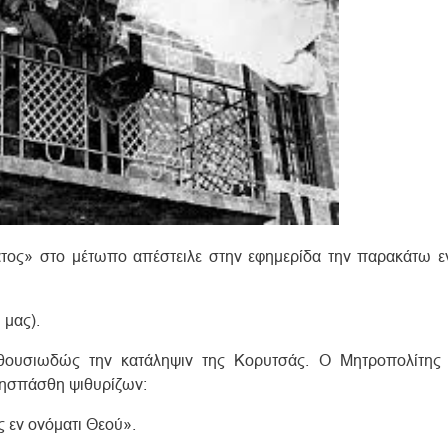
τος» στο μέτωπο απέστειλε στην εφημερίδα την παρακάτω 
μας).
νθουσιωδώς την κατάληψιν της Kορυτσάς. O Mητροπολίτης
 ησπάσθη ψιθυρίζων:
ς εν ονόματι Θεού».