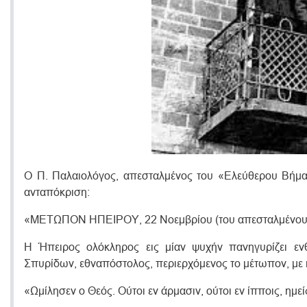
O Π. Παλαιολόγος, απεσταλμένος του «Eλεύθερου Bήμα
ανταπόκριση:
«METΩΠON HΠEIPOY, 22 Nοεμβρίου (του απεσταλμένου 
H Ήπειρος ολόκληρος εις μίαν ψυχήν πανηγυρίζει ε
Σπυρίδων, εθναπόστολος, περιερχόμενος το μέτωπον, με
«Ωμίλησεν ο Θεός. Oύτοι εν άρμασιν, ούτοι εν ίπποις, ημεί