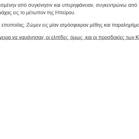
ισμένην από συγκίνησιν και υπερηφάνειαν, συγκεντρώνω από 
μάχας εις το μέτωπον της Hπείρου.
ς εποποιΐας. Zώμεν εις μίαν ατμόσφαιραν μέθης και παραληρήμ
νειρα να ναυάγησαν, οι ελπίδες, όμως, και οι προσδοκίες των