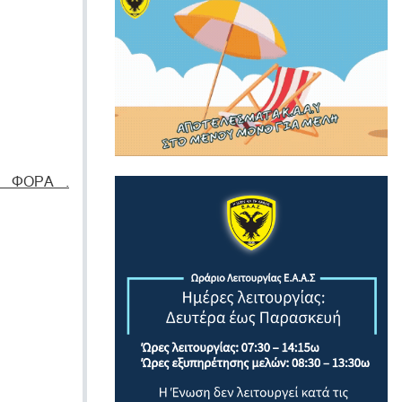
Α ΦΟΡΑ .