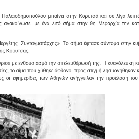
υ Παλαιοδημοπούλου μπαίνει στην Κορυτσά και σε λίγα λεπτ
ς ανακοίνωσε, με ένα λιτό σήμα στην 9η Μεραρχία την κα
Mεργέτης. Συνταγματάρχης». Tο σήμα έφτασε σύντομα στην κυ
της Κορυτσάς.
ρισε με ενθουσιασμό την απελευθέρωσή της. H κυανόλευκη κυ
σίες, το αίμα που χύθηκε άφθονο, προς στιγμή λησμονήθηκαν 
ους οι εφημερίδες των Αθηνών ανήγγειλαν την προέλαση του