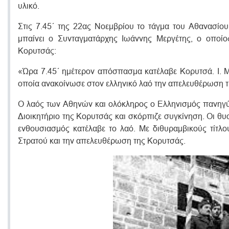
υλικό.
Στις 7.45΄ της 22ας Νοεμβρίου το τάγμα του Αθανασίο
μπαίνει ο Συνταγματάρχης Ιωάννης Mεργέτης, ο οποίο
Κορυτσάς:
«Ώρα 7.45΄ ημέτερον απόσπασμα κατέλαβε Κορυτσά. I. 
οποία ανακοίνωσε στον ελληνικό λαό την απελευθέρωση 
O λαός των Αθηνών και ολόκληρος ο Ελληνισμός πανηγύ
Διοικητήριο της Κορυτσάς και σκόρπιζε συγκίνηση. Οι θυ
ενθουσιασμός κατέλαβε το λαό. Με διθυραμβικούς τίτλ
Στρατού και την απελευθέρωση της Κορυτσάς.