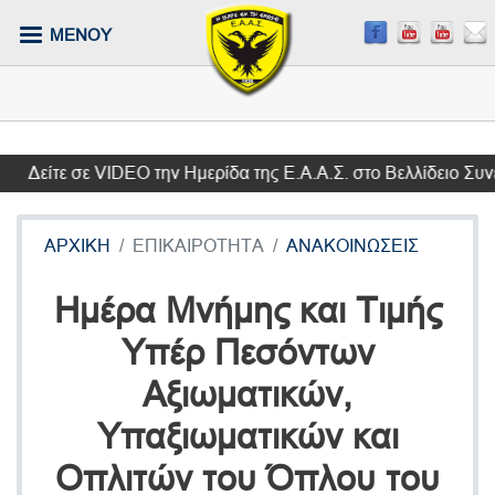
Παράκαμψη
ΜΕΝΟΥ
προς
το
κυρίως
περιεχόμενο
είτε σε VIDEO την Ημερίδα της Ε.Α.Α.Σ. στο Βελλίδειο Συνεδ
ΑΡΧΙΚΗ
ΕΠΙΚΑΙΡΟΤΗΤΑ
ΑΝΑΚΟΙΝΩΣΕΙΣ
Ημέρα Μνήμης και Τιμής
Υπέρ Πεσόντων
Αξιωματικών,
Υπαξιωματικών και
Οπλιτών του Όπλου του