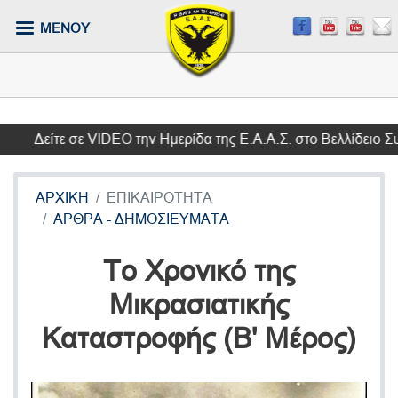
Παράκαμψη
ΜΕΝΟΥ
προς
το
κυρίως
περιεχόμενο
Δείτε σε VIDEO την Ημερίδα της Ε.Α.Α.Σ. στο Βελλίδειο Συν
ΑΡΧΙΚΗ
ΕΠΙΚΑΙΡΟΤΗΤΑ
ΑΡΘΡΑ - ΔΗΜΟΣΙΕΥΜΑΤΑ
Το Χρονικό της
Μικρασιατικής
Καταστροφής (Β' Μέρος)