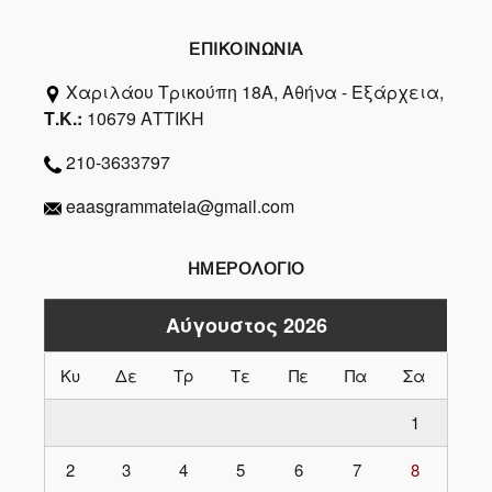
ΕΠΙΚΟΙΝΩΝΙΑ
Χαριλάου Τρικούπη 18Α, Αθήνα - Εξάρχεια,
Τ.Κ.:
10679 ΑΤΤΙΚΗ
210-3633797
eaasgrammateia@gmail.com
ΗΜΕΡΟΛΟΓΙΟ
Αύγουστος 2026
Κυ
Δε
Τρ
Τε
Πε
Πα
Σα
1
2
3
4
5
6
7
8